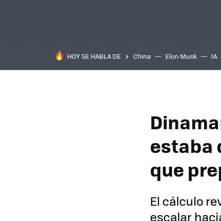
HOY SE HABLA DE
China
Elon Musk
IA
Dinamar
estaba 
que prep
El cálculo r
escalar haci