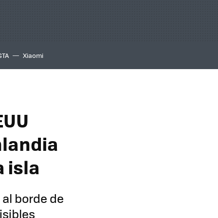
GTA
Xiaomi
EEUU
nlandia
 isla
 al borde de
isibles