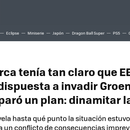
Eclipse
Miniserie
Japón
Dragon Ball Super
PS5
ca tenía tan claro que 
dispuesta a invadir Groe
aró un plan: dinamitar la
evela hasta qué punto la situación estuvo
a un conflicto de consecuencias imprev