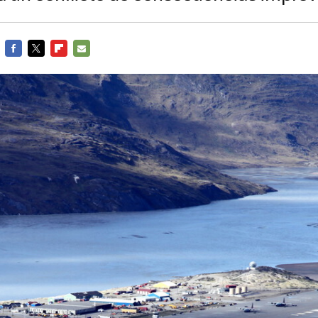
FACEBOOK
TWITTER
FLIPBOARD
E-
MAIL