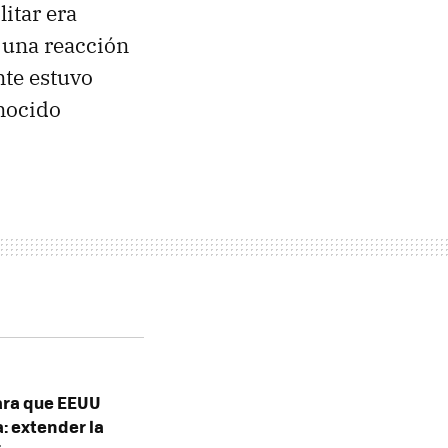
itar era
 una reacción
nte estuvo
nocido
para que EEUU
: extender la