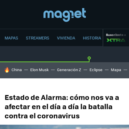
Suscríbete a
MAPAS
STREAMERS
VIVIENDA
HISTORIA
HOY SE HABLA DE
China
Elon Musk
Generación Z
Eclipse
Mapa
Estado de Alarma: cómo nos va a
afectar en el día a día la batalla
contra el coronavirus