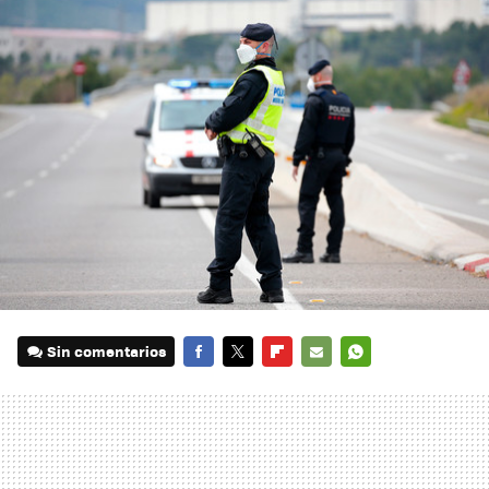
Sin comentarios
FACEBOOK
TWITTER
FLIPBOARD
E-
WHATSAPP
MAIL