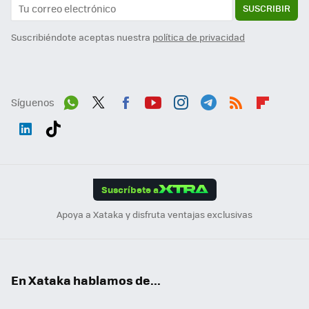
SUSCRIBIR
Suscribiéndote aceptas nuestra
política de privacidad
Síguenos
Wh
Twit
Fac
You
Inst
Tele
RSS
Flip
ats
ter
ebo
tub
agr
gra
boa
Link
Tikt
App
ok
e
am
m
rd
edI
ok
Suscríbete a
n
Apoya a Xataka y disfruta ventajas exclusivas
En Xataka hablamos de...