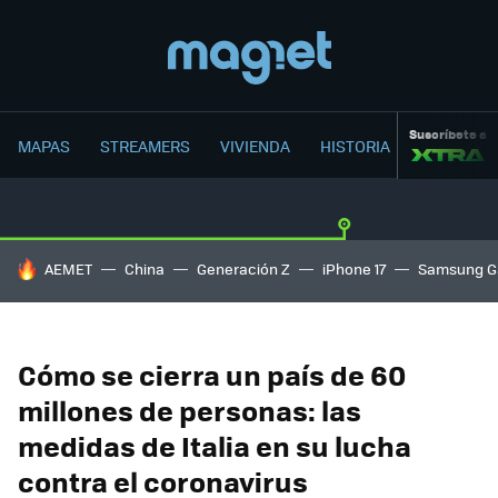
Suscríbete a
MAPAS
STREAMERS
VIVIENDA
HISTORIA
HOY SE HABLA DE
AEMET
China
Generación Z
iPhone 17
Samsung G
Cómo se cierra un país de 60
millones de personas: las
medidas de Italia en su lucha
contra el coronavirus