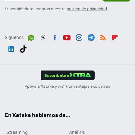
Suscribiéndote aceptas nuestra
política de privacidad
Síguenos
Wh
Twit
Fac
You
Inst
Tele
RSS
Flip
ats
ter
ebo
tub
agr
gra
boa
Link
Tikt
App
ok
e
am
m
rd
edI
ok
Suscríbete a
n
Apoya a Xataka y disfruta ventajas exclusivas
En Xataka hablamos de...
Streaming
Análisis