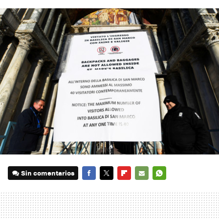
Sin comentarios
FACEBOOK
TWITTER
FLIPBOARD
E-
WHATSAPP
MAIL