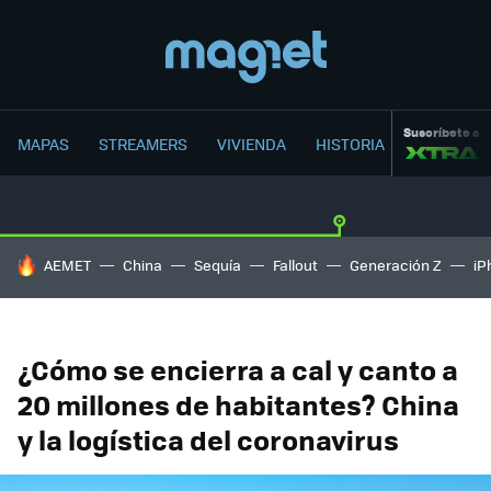
Suscríbete a
MAPAS
STREAMERS
VIVIENDA
HISTORIA
HOY SE HABLA DE
AEMET
China
Sequía
Fallout
Generación Z
iP
¿Cómo se encierra a cal y canto a
20 millones de habitantes? China
y la logística del coronavirus