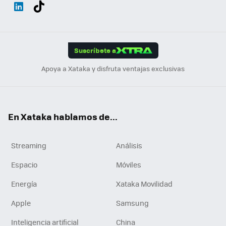
Wh
Twit
Fac
You
Inst
Tele
RSS
Flip
ats
ter
ebo
tub
agr
gra
boa
Link
Tikt
App
ok
e
am
m
rd
edI
ok
Suscríbete a
n
Apoya a Xataka y disfruta ventajas exclusivas
En Xataka hablamos de...
Streaming
Análisis
Espacio
Móviles
Energía
Xataka Movilidad
Apple
Samsung
Inteligencia artificial
China