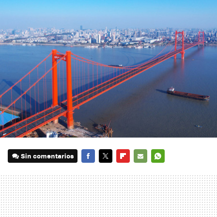
Sin comentarios
FACEBOOK
TWITTER
FLIPBOARD
E-
WHATSAPP
MAIL