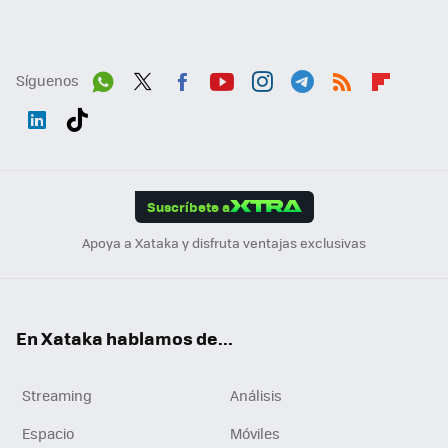
Síguenos
Wh
Twit
Fac
You
Inst
Tele
RSS
Flip
ats
ter
ebo
tub
agr
gra
boa
Link
Tikt
App
ok
e
am
m
rd
edI
ok
Suscríbete a
n
Apoya a Xataka y disfruta ventajas exclusivas
En Xataka hablamos de...
Streaming
Análisis
Espacio
Móviles