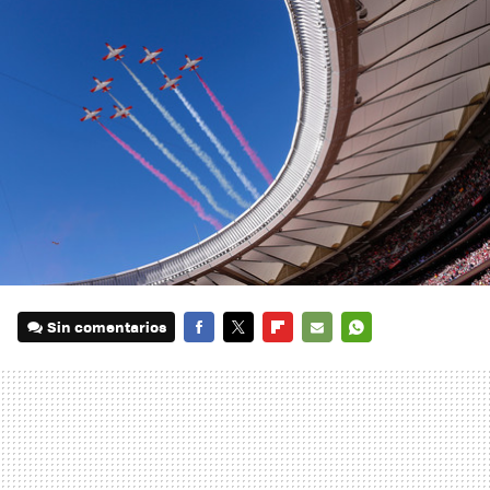
Sin comentarios
FACEBOOK
TWITTER
FLIPBOARD
E-
WHATSAPP
MAIL