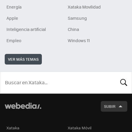
Energía
Xataka Movilidad
Apple
Samsung
Inteligencia artificial
China
Empleo
Windows 11
VER MÁS TEMAS
BUSCA
SUBIR
Xataka
Xataka Móvil