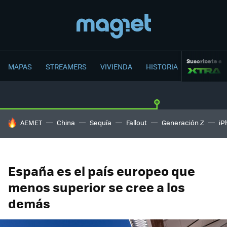
Suscríbete a
MAPAS
STREAMERS
VIVIENDA
HISTORIA
HOY SE HABLA DE
AEMET
China
Sequía
Fallout
Generación Z
iP
España es el país europeo que
menos superior se cree a los
demás