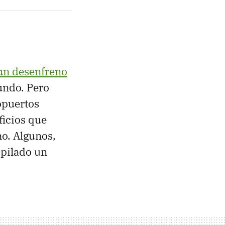
un desenfreno
undo. Pero
opuertos
ficios que
o. Algunos,
opilado un