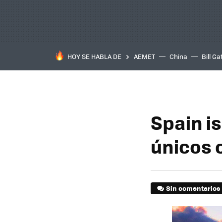
HOY SE HABLA DE
AEMET
China
Bill Ga
Spain is
únicos 
Sin comentarios