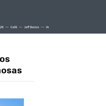
S26
Café
Jeff Bezos
IA
los
nosas