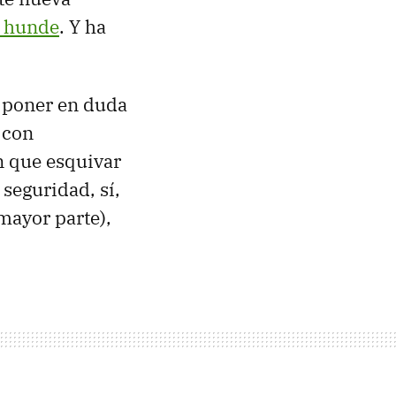
e hunde
. Y ha
a poner en duda
n con
n que esquivar
seguridad, sí,
mayor parte),