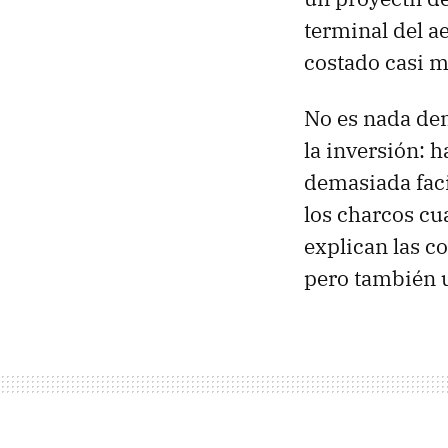
terminal del 
costado casi m
No es nada dem
la inversión: h
demasiada faci
los charcos cu
explican las c
pero también u