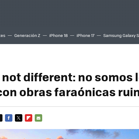
tes
Generación Z
iPhone 18
iPhone 17
Samsung Galaxy 
 not different: no somos 
con obras faraónicas rui
FACEBOOK
TWITTER
FLIPBOARD
E-
MAIL