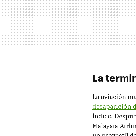
La termi
La aviación m
desaparición 
Índico. Despué
Malaysia Airli
un proyectil de