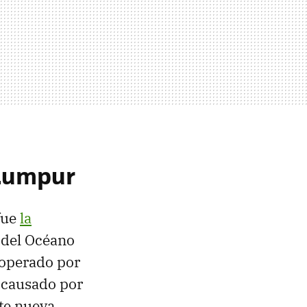
 Lumpur
fue
la
 del Océano
operado por
, causado por
nte nueva