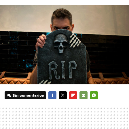
Sin comentarios
FACEBOOK
TWITTER
FLIPBOARD
E-
WHATSAPP
MAIL