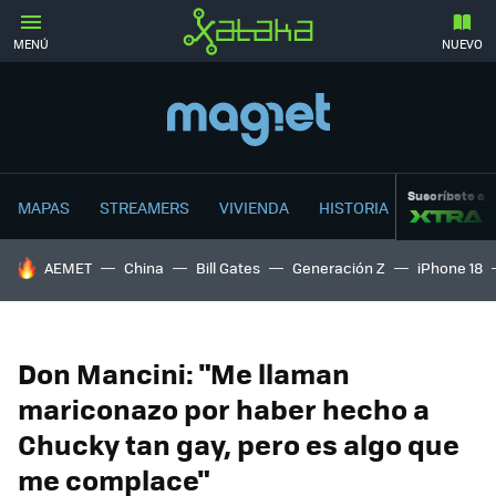
MENÚ
NUEVO
Suscríbete a
MAPAS
STREAMERS
VIVIENDA
HISTORIA
HOY SE HABLA DE
AEMET
China
Bill Gates
Generación Z
iPhone 18
Don Mancini: "Me llaman
mariconazo por haber hecho a
Chucky tan gay, pero es algo que
me complace"