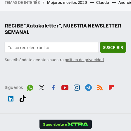
TEMAS DE INTERÉS
Mejores moviles 2026
Claude
Androi
RECIBE "Xatakaletter", NUESTRA NEWSLETTER
SEMANAL
SUSCRIBIR
Suscribiéndote aceptas nuestra
política de privacidad
Síguenos
Wh
Twit
Fac
You
Inst
Tele
RSS
Flip
ats
ter
ebo
tub
agr
gra
boa
Link
Tikt
App
ok
e
am
m
rd
edI
ok
Suscríbete a
n