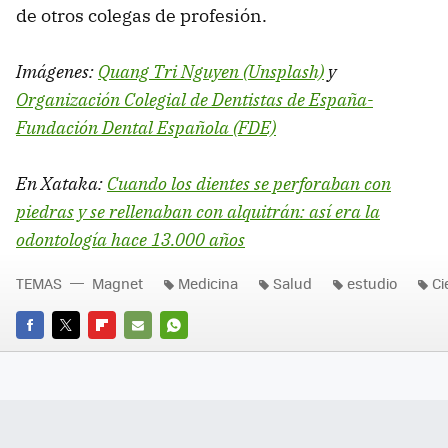
de otros colegas de profesión.
Imágenes:
Quang Tri Nguyen (Unsplash)
y
Organización Colegial de Dentistas de España-
Fundación Dental Española (FDE)
En Xataka:
Cuando los dientes se perforaban con
piedras y se rellenaban con alquitrán: así era la
odontología hace 13.000 años
TEMAS
Magnet
Medicina
Salud
estudio
Ci
FACEBOOK
TWITTER
FLIPBOARD
E-
WHATSAPP
MAIL