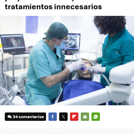
tratamientos innecesarios
34 comentarios
FACEBOOK
TWITTER
FLIPBOARD
E-
WHATSAPP
MAIL