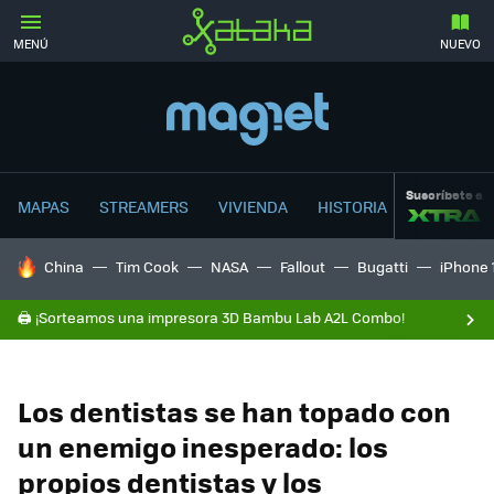
MENÚ
NUEVO
Suscríbete a
MAPAS
STREAMERS
VIVIENDA
HISTORIA
HOY SE HABLA DE
China
Tim Cook
NASA
Fallout
Bugatti
iPhone 
🖨️ ¡Sorteamos una impresora 3D Bambu Lab A2L Combo!
Los dentistas se han topado con
un enemigo inesperado: los
propios dentistas y los