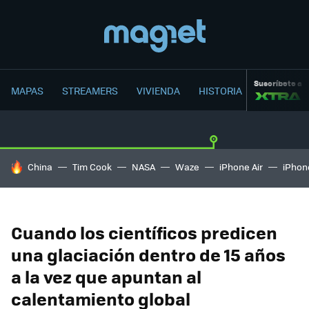
Suscríbete a
MAPAS
STREAMERS
VIVIENDA
HISTORIA
HOY SE HABLA DE
China
Tim Cook
NASA
Waze
iPhone Air
iPhone
Cuando los científicos predicen
una glaciación dentro de 15 años
a la vez que apuntan al
calentamiento global