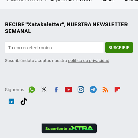
RECIBE "Xatakaletter", NUESTRA NEWSLETTER
SEMANAL
SUSCRIBIR
Suscribiéndote aceptas nuestra
política de privacidad
Síguenos
Wh
Twit
Fac
You
Inst
Tele
RSS
Flip
ats
ter
ebo
tub
agr
gra
boa
Link
Tikt
App
ok
e
am
m
rd
edI
ok
Suscríbete a
n