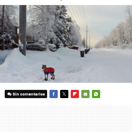
Sin comentarios
FACEBOOK
TWITTER
FLIPBOARD
E-
WHATSAPP
MAIL