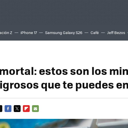
ación Z
iPhone 17
Samsung Galaxy S26
Café
Jeff Bezos
 mortal: estos son los mi
igrosos que te puedes e
FACEBOOK
TWITTER
FLIPBOARD
E-
MAIL