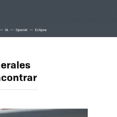
IA
OpenAI
Eclipse
nerales
ncontrar