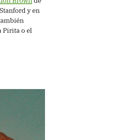
don Brown
de
Stanford y en
 también
irita o el