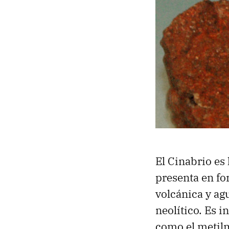
El Cinabrio es 
presenta en fo
volcánica y ag
neolítico. Es i
como el metilm