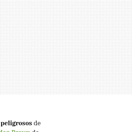
 peligrosos
de