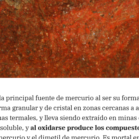
la principal fuente de mercurio al ser su forma
rma granular y de cristal en zonas cercanas a 
uas termales, y lleva siendo extraído en minas
nsoluble, y
al oxidarse produce los compuesto
ercurio y el dimetil de mercurio. Es mortal e