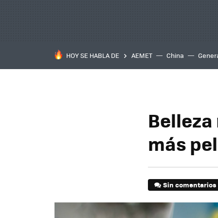
HOY SE HABLA DE
AEMET
China
Gener
Belleza
más pel
Sin comentarios