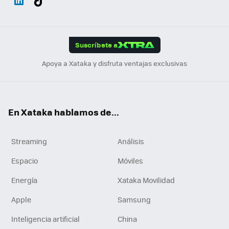
ats
ter
ebo
tub
agr
gra
boa
Link
Tikt
App
ok
e
am
m
rd
edI
ok
Suscríbete a
n
Apoya a Xataka y disfruta ventajas exclusivas
En Xataka hablamos de...
Streaming
Análisis
Espacio
Móviles
Energía
Xataka Movilidad
Apple
Samsung
Inteligencia artificial
China