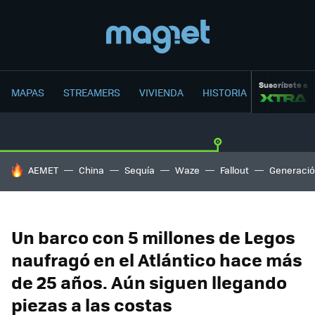
Suscríbete a
MAPAS
STREAMERS
VIVIENDA
HISTORIA
HOY SE HABLA DE
AEMET
China
Sequía
Waze
Fallout
Generació
Un barco con 5 millones de Legos
naufragó en el Atlántico hace más
de 25 años. Aún siguen llegando
piezas a las costas