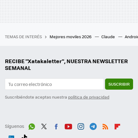
TEMAS DE INTERÉS
Mejores moviles 2026
Claude
Androi
RECIBE "Xatakaletter", NUESTRA NEWSLETTER
SEMANAL
SUSCRIBIR
Suscribiéndote aceptas nuestra
política de privacidad
Síguenos
Wh
Twit
Fac
You
Inst
Tele
RSS
Flip