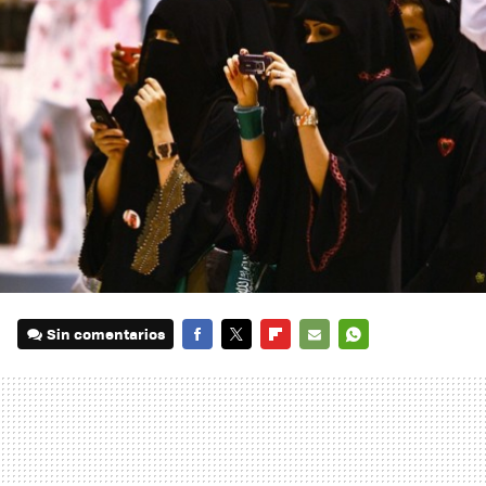
Sin comentarios
FACEBOOK
TWITTER
FLIPBOARD
E-
WHATSAPP
MAIL