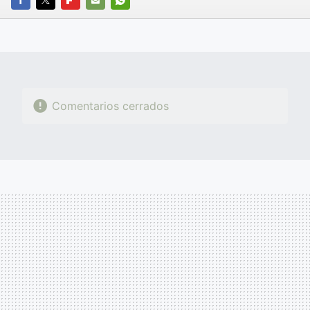
FACEBOOK
TWITTER
FLIPBOARD
E-
WHATSAPP
MAIL
Comentarios cerrados