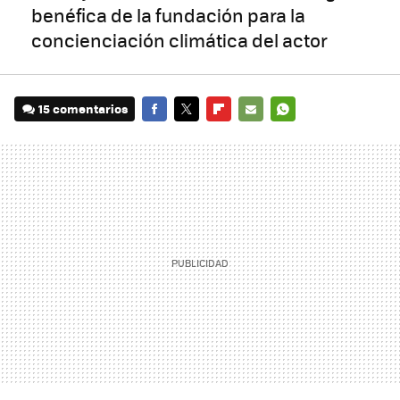
benéfica de la fundación para la
concienciación climática del actor
15 comentarios
FACEBOOK
TWITTER
FLIPBOARD
E-
WHATSAPP
MAIL