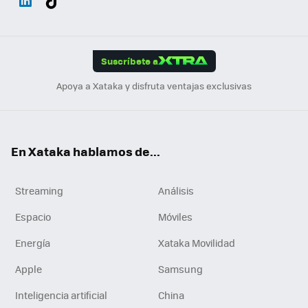
ats
ter
ebo
tub
agr
gra
boa
Link
Tikt
App
ok
e
am
m
rd
edI
ok
Suscríbete a
n
Apoya a Xataka y disfruta ventajas exclusivas
En Xataka hablamos de...
Streaming
Análisis
Espacio
Móviles
Energía
Xataka Movilidad
Apple
Samsung
Inteligencia artificial
China