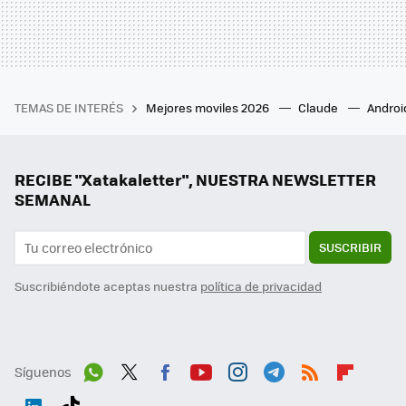
TEMAS DE INTERÉS
Mejores moviles 2026
Claude
Androi
RECIBE "Xatakaletter", NUESTRA NEWSLETTER
SEMANAL
SUSCRIBIR
Suscribiéndote aceptas nuestra
política de privacidad
Síguenos
Wh
Twit
Fac
You
Inst
Tele
RSS
Flip