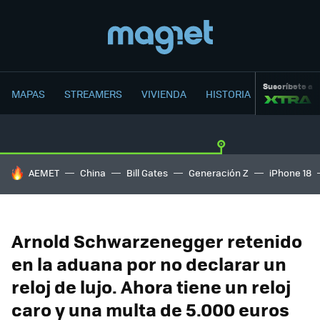
Suscríbete a
MAPAS
STREAMERS
VIVIENDA
HISTORIA
HOY SE HABLA DE
AEMET
China
Bill Gates
Generación Z
iPhone 18
Arnold Schwarzenegger retenido
en la aduana por no declarar un
reloj de lujo. Ahora tiene un reloj
caro y una multa de 5.000 euros