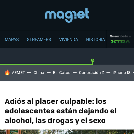
Suscríbete a
MAPAS
STREAMERS
VIVIENDA
HISTORIA
HOY SE HABLA DE
AEMET
China
Bill Gates
Generación Z
iPhone 18
Adiós al placer culpable: los
adolescentes están dejando el
alcohol, las drogas y el sexo