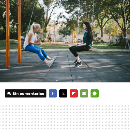
Sin comentarios
FACEBOOK
TWITTER
FLIPBOARD
E-
WHATSAPP
MAIL