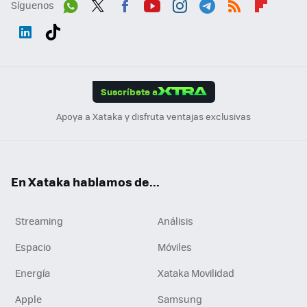
Síguenos
Wh
Twit
Fac
You
Inst
Tele
RSS
Flip
ats
ter
ebo
tub
agr
gra
boa
Link
Tikt
App
ok
e
am
m
rd
edI
ok
Suscríbete a
n
Apoya a Xataka y disfruta ventajas exclusivas
En Xataka hablamos de...
Streaming
Análisis
Espacio
Móviles
Energía
Xataka Movilidad
Apple
Samsung