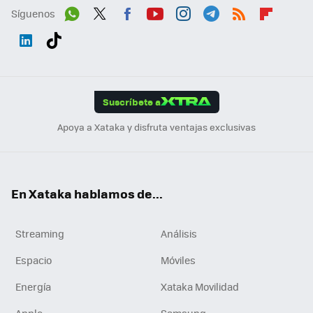
Síguenos
Wh
Twit
Fac
You
Inst
Tele
RSS
Flip
ats
ter
ebo
tub
agr
gra
boa
Link
Tikt
App
ok
e
am
m
rd
edI
ok
Suscríbete a
n
Apoya a Xataka y disfruta ventajas exclusivas
En Xataka hablamos de...
Streaming
Análisis
Espacio
Móviles
Energía
Xataka Movilidad
Apple
Samsung