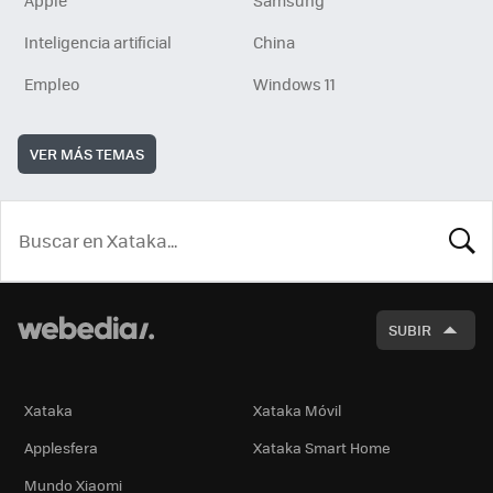
Inteligencia artificial
China
Empleo
Windows 11
VER MÁS TEMAS
BUSCA
SUBIR
Xataka
Xataka Móvil
Applesfera
Xataka Smart Home
Mundo Xiaomi