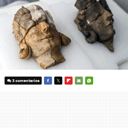
3 comentarios
FACEBOOK
TWITTER
FLIPBOARD
E-
WHATSAPP
MAIL