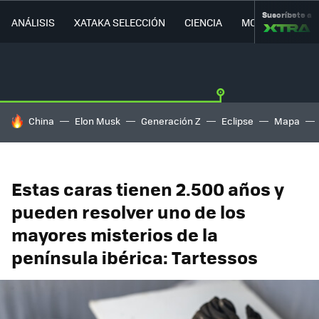
Suscríbete a
ANÁLISIS
XATAKA SELECCIÓN
CIENCIA
MOVILIDAD
HOY SE HABLA DE
China
Elon Musk
Generación Z
Eclipse
Mapa
Estas caras tienen 2.500 años y
pueden resolver uno de los
mayores misterios de la
península ibérica: Tartessos