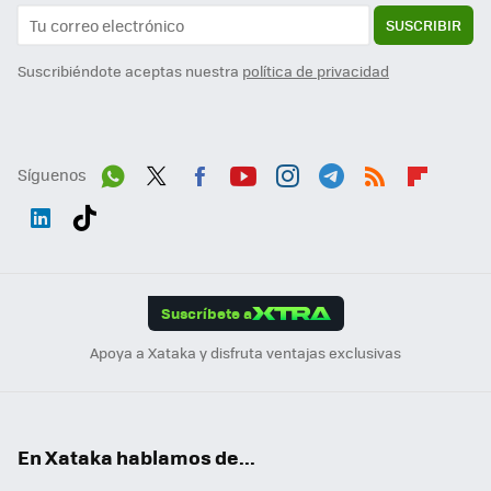
SUSCRIBIR
Suscribiéndote aceptas nuestra
política de privacidad
Síguenos
Wh
Twit
Fac
You
Inst
Tele
RSS
Flip
ats
ter
ebo
tub
agr
gra
boa
Link
Tikt
App
ok
e
am
m
rd
edI
ok
Suscríbete a
n
Apoya a Xataka y disfruta ventajas exclusivas
En Xataka hablamos de...