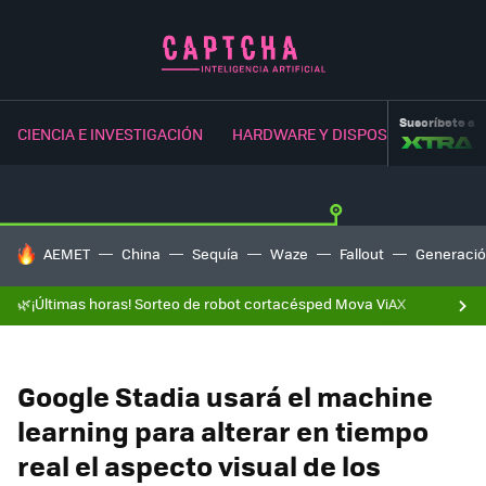
Suscríbete a
CIENCIA E INVESTIGACIÓN
HARDWARE Y DISPOSITIVOS
NE
HOY SE HABLA DE
AEMET
China
Sequía
Waze
Fallout
Generació
🌿¡Últimas horas! Sorteo de robot cortacésped Mova ViAX
Google Stadia usará el machine
learning para alterar en tiempo
real el aspecto visual de los