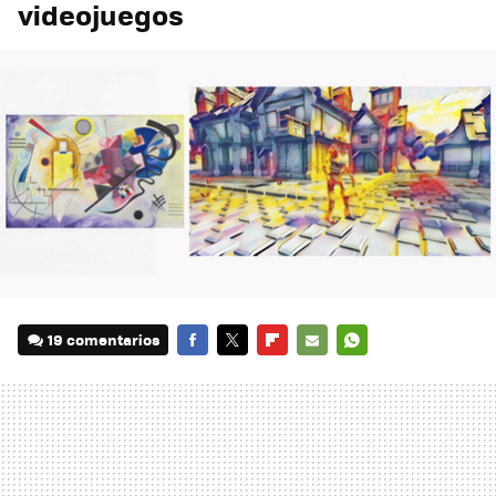
videojuegos
19 comentarios
FACEBOOK
TWITTER
FLIPBOARD
E-
WHATSAPP
MAIL