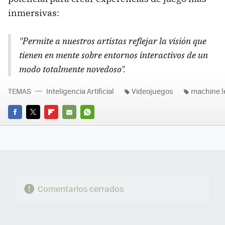
inmersivas:
"Permite a nuestros artistas reflejar la visión que
tienen en mente sobre entornos interactivos de un
modo totalmente novedoso".
TEMAS
Inteligencia Artificial
Videojuegos
machine l
FACEBOOK
TWITTER
FLIPBOARD
E-
WHATSAPP
MAIL
Comentarios cerrados