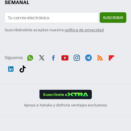
SEMANAL
SUSCRIBIR
Suscribiéndote aceptas nuestra
política de privacidad
Síguenos
Wh
Twit
Fac
You
Inst
Tele
RSS
Flip
ats
ter
ebo
tub
agr
gra
boa
Link
Tikt
App
ok
e
am
m
rd
edI
ok
Suscríbete a
n
Apoya a Xataka y disfruta ventajas exclusivas