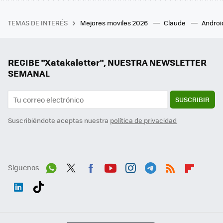
TEMAS DE INTERÉS
Mejores moviles 2026
Claude
Androi
RECIBE "Xatakaletter", NUESTRA NEWSLETTER
SEMANAL
SUSCRIBIR
Suscribiéndote aceptas nuestra
política de privacidad
Síguenos
Wh
Twit
Fac
You
Inst
Tele
RSS
Flip
ats
ter
ebo
tub
agr
gra
boa
Link
Tikt
App
ok
e
am
m
rd
edI
ok