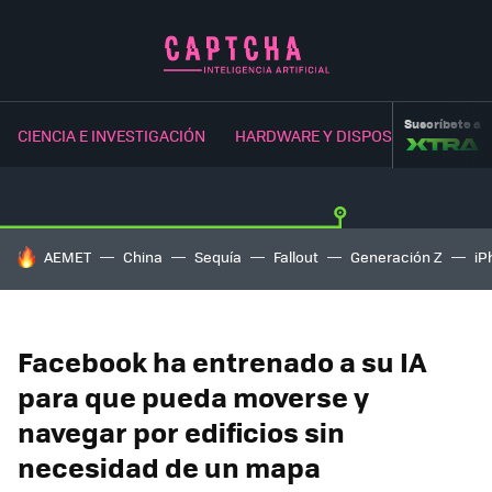
Suscríbete a
CIENCIA E INVESTIGACIÓN
HARDWARE Y DISPOSITIVOS
NE
HOY SE HABLA DE
AEMET
China
Sequía
Fallout
Generación Z
iP
Facebook ha entrenado a su IA
para que pueda moverse y
navegar por edificios sin
necesidad de un mapa