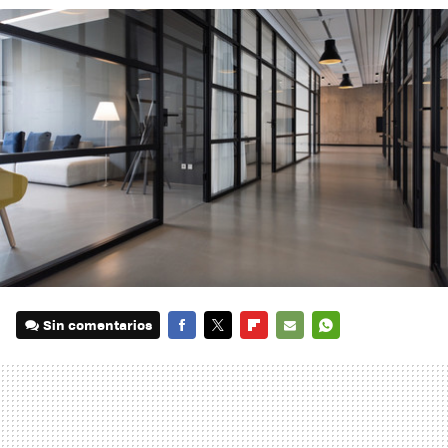
Sin comentarios
FACEBOOK
TWITTER
FLIPBOARD
E-
WHATSAPP
MAIL