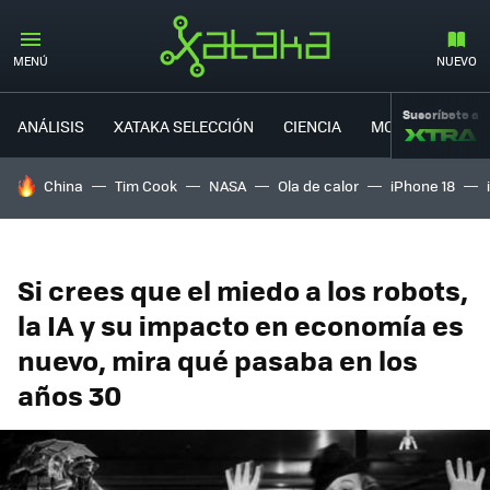
MENÚ
NUEVO
Suscríbete a
ANÁLISIS
XATAKA SELECCIÓN
CIENCIA
MOVILIDAD
HOY SE HABLA DE
China
Tim Cook
NASA
Ola de calor
iPhone 18
Si crees que el miedo a los robots,
la IA y su impacto en economía es
nuevo, mira qué pasaba en los
años 30