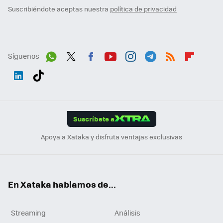
Suscribiéndote aceptas nuestra
política de privacidad
Síguenos
Wh
Twit
Fac
You
Inst
Tele
RSS
Flip
ats
ter
ebo
tub
agr
gra
boa
Link
Tikt
App
ok
e
am
m
rd
edI
ok
Suscríbete a
n
Apoya a Xataka y disfruta ventajas exclusivas
En Xataka hablamos de...
Streaming
Análisis