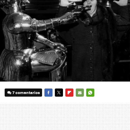
7 comentarios
FACEBOOK
TWITTER
FLIPBOARD
E-
WHATSAPP
MAIL