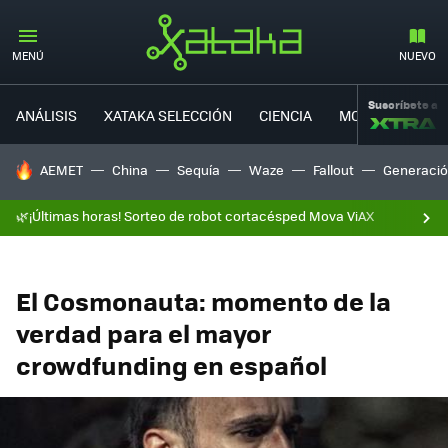
MENÚ
NUEVO
Suscríbete a
ANÁLISIS
XATAKA SELECCIÓN
CIENCIA
MOVILIDAD
HOY SE HABLA DE
AEMET
China
Sequía
Waze
Fallout
Generació
🌿¡Últimas horas! Sorteo de robot cortacésped Mova ViAX
El Cosmonauta: momento de la
verdad para el mayor
crowdfunding en español