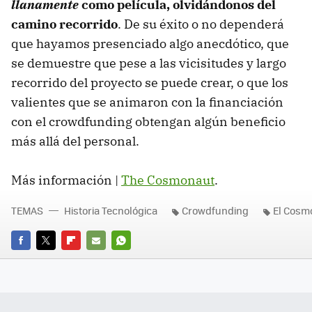
llanamente
como película, olvidándonos del
camino recorrido
. De su éxito o no dependerá
que hayamos presenciado algo anecdótico, que
se demuestre que pese a las vicisitudes y largo
recorrido del proyecto se puede crear, o que los
valientes que se animaron con la financiación
con el crowdfunding obtengan algún beneficio
más allá del personal.
Más información |
The Cosmonaut
.
TEMAS
Historia Tecnológica
Crowdfunding
El Cosm
FACEBOOK
TWITTER
FLIPBOARD
E-
WHATSAPP
MAIL