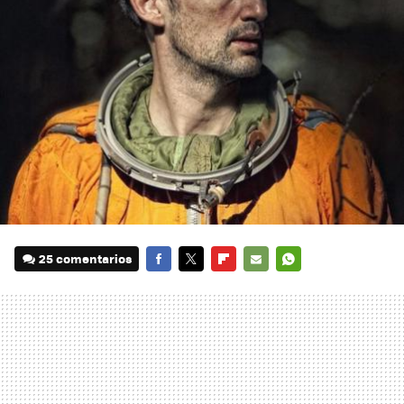
25 comentarios
FACEBOOK
TWITTER
FLIPBOARD
E-
WHATSAPP
MAIL