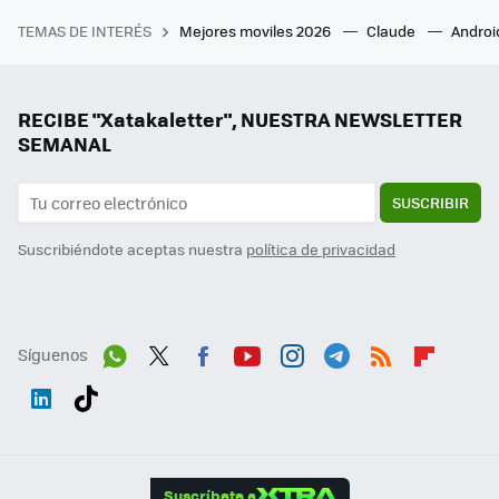
TEMAS DE INTERÉS
Mejores moviles 2026
Claude
Androi
RECIBE "Xatakaletter", NUESTRA NEWSLETTER
SEMANAL
SUSCRIBIR
Suscribiéndote aceptas nuestra
política de privacidad
Síguenos
Wh
Twit
Fac
You
Inst
Tele
RSS
Flip
ats
ter
ebo
tub
agr
gra
boa
Link
Tikt
App
ok
e
am
m
rd
edI
ok
Suscríbete a