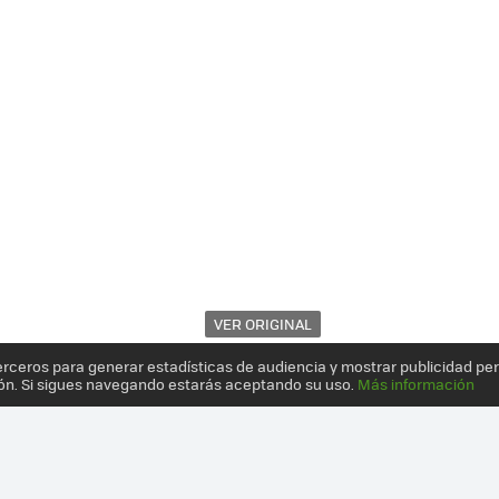
VER ORIGINAL
erceros para generar estadísticas de audiencia y mostrar publicidad pe
ón. Si sigues navegando estarás aceptando su uso.
Más información
EGRO SE DEJA GRABAR EN VÍDEO A PLENA LUZ DEL DÍA: NOS ENSEÑ