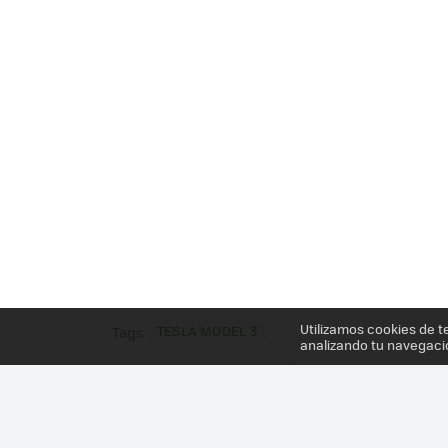
Utilizamos cookies de t
TESLA MODEL 3
Tags
analizando tu navegaci
Más información en el post
UN TESLA MODEL 3 N