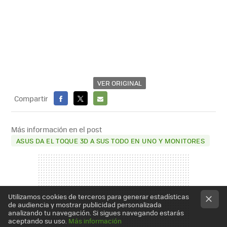
VER ORIGINAL
Compartir
FACEBOOK
X
E-
MAIL
Más información en el post
ASUS DA EL TOQUE 3D A SUS TODO EN UNO Y MONITORES
Utilizamos cookies de terceros para generar estadísticas
de audiencia y mostrar publicidad personalizada
analizando tu navegación. Si sigues navegando estarás
aceptando su uso.
Más información