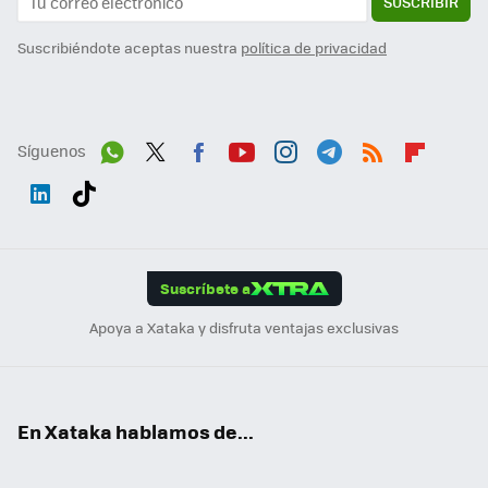
SUSCRIBIR
Suscribiéndote aceptas nuestra
política de privacidad
Síguenos
Wh
Twit
Fac
You
Inst
Tele
RSS
Flip
ats
ter
ebo
tub
agr
gra
boa
Link
Tikt
App
ok
e
am
m
rd
edI
ok
Suscríbete a
n
Apoya a Xataka y disfruta ventajas exclusivas
En Xataka hablamos de...