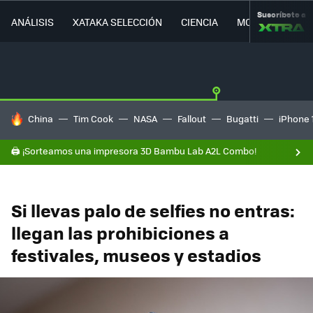
Suscríbete a
ANÁLISIS
XATAKA SELECCIÓN
CIENCIA
MOVILIDAD
HOY SE HABLA DE
China
Tim Cook
NASA
Fallout
Bugatti
iPhone 
🖨️ ¡Sorteamos una impresora 3D Bambu Lab A2L Combo!
Si llevas palo de selfies no entras:
llegan las prohibiciones a
festivales, museos y estadios