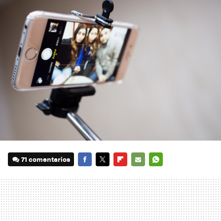
71 comentarios
FACEBOOK
TWITTER
FLIPBOARD
E-
WHATSAPP
MAIL