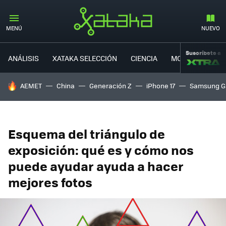
MENÚ
NUEVO
Suscríbete a
ANÁLISIS
XATAKA SELECCIÓN
CIENCIA
MOVILIDAD
HOY SE HABLA DE
AEMET
China
Generación Z
iPhone 17
Samsung G
Esquema del triángulo de
exposición: qué es y cómo nos
puede ayudar ayuda a hacer
mejores fotos