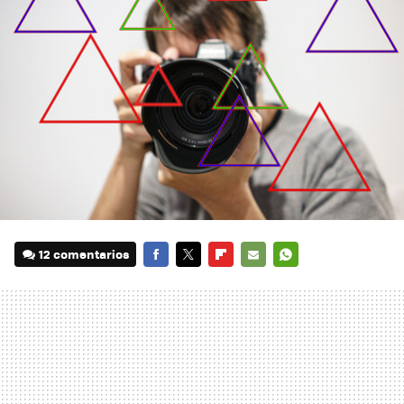
12 comentarios
FACEBOOK
TWITTER
FLIPBOARD
E-
WHATSAPP
MAIL