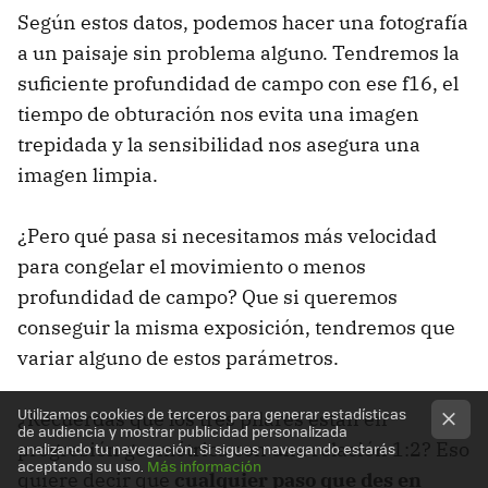
Según estos datos, podemos hacer una fotografía
a un paisaje sin problema alguno. Tendremos la
suficiente profundidad de campo con ese f16, el
tiempo de obturación nos evita una imagen
trepidada y la sensibilidad nos asegura una
imagen limpia.
¿Pero qué pasa si necesitamos más velocidad
para congelar el movimiento o menos
profundidad de campo? Que si queremos
conseguir la misma exposición, tendremos que
variar alguno de estos parámetros.
Utilizamos cookies de terceros para generar estadísticas
¿Recuerdas que los tres pilares están en
de audiencia y mostrar publicidad personalizada
progresión geométrica con una relación 1:2? Eso
analizando tu navegación. Si sigues navegando estarás
aceptando su uso.
Más información
quiere decir que
cualquier paso que des en