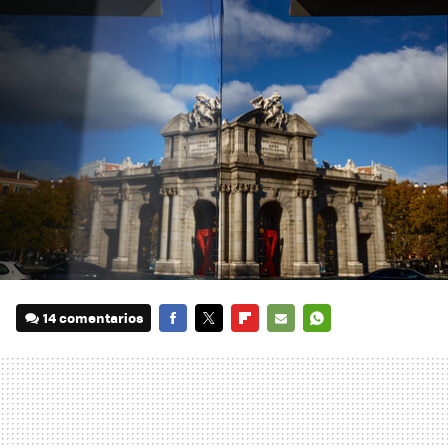
14 comentarios
FACEBOOK
TWITTER
FLIPBOARD
E-
WHATSAPP
MAIL