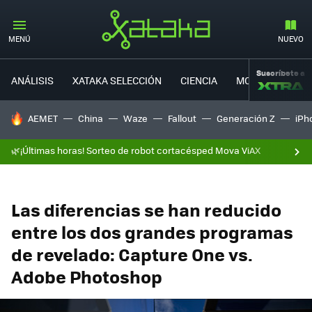
MENÚ
NUEVO
Suscríbete a
ANÁLISIS
XATAKA SELECCIÓN
CIENCIA
MOVILIDAD
HOY SE HABLA DE
AEMET
China
Waze
Fallout
Generación Z
iPh
🌿¡Últimas horas! Sorteo de robot cortacésped Mova ViAX
Las diferencias se han reducido
entre los dos grandes programas
de revelado: Capture One vs.
Adobe Photoshop