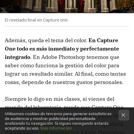
El revelado final en Capture one
Además, queda el tema del color.
En Capture
One todo es más inmediato y perfectamente
integrado
. En Adobe Photoshop tenemos que
saber cómo funciona la gestión del color para
lograr un resultado similar. Al final, como tantas
cosas, depende de nuestros gustos personales.
Siempre lo digo en mis clases, si vienes del
mundo del laboratorio, puede que Capture One
Utilizamos cookies de terceros para generar estadísticas
sea tu camino. Pero si quieres poder hacer más
de audiencia y mostrar publicidad personalizada
analizando tu navegación. Si sigues navegando estarás
cosas, quitar y poner elementos, no te quedará
aceptando su uso.
Más información
más remedio que apostar por Adobe Photoshop.