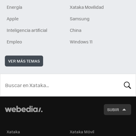
Energía
Xataka Movilidad
Apple
Samsung
Inteligencia artificial
China
Empleo
Windows 11
VER MÁS TEMAS
BUSCA
SUBIR
Xataka
Xataka Móvil