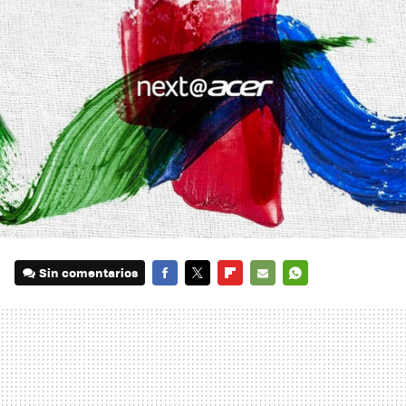
Sin comentarios
FACEBOOK
TWITTER
FLIPBOARD
E-
WHATSAPP
MAIL