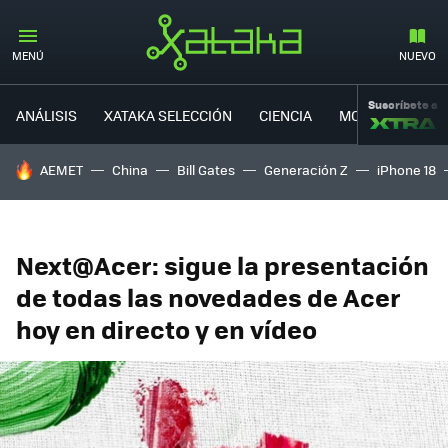
MENÚ
NUEVO
Suscríbete a
ANÁLISIS
XATAKA SELECCIÓN
CIENCIA
MOVILIDAD
HOY SE HABLA DE
AEMET
China
Bill Gates
Generación Z
iPhone 18
Next@Acer: sigue la presentación
de todas las novedades de Acer
hoy en directo y en vídeo