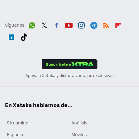
Síguenos
Wh
Twit
Fac
You
Inst
Tele
RSS
Flip
ats
ter
ebo
tub
agr
gra
boa
Link
Tikt
App
ok
e
am
m
rd
edI
ok
Suscríbete a
n
Apoya a Xataka y disfruta ventajas exclusivas
En Xataka hablamos de...
Streaming
Análisis
Espacio
Móviles