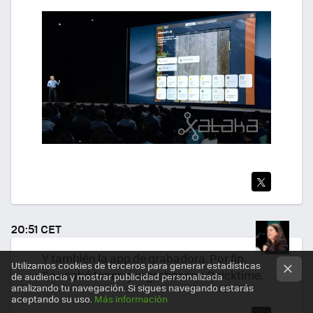
TWI
TEA
20:51 CET
R
Y también la app de grabadora. Por fin.
Utilizamos cookies de terceros para generar estadísticas
Se acabó tener que grabar con Quicktime.
de audiencia y mostrar publicidad personalizada
analizando tu navegación. Si sigues navegando estarás
aceptando su uso.
Más información