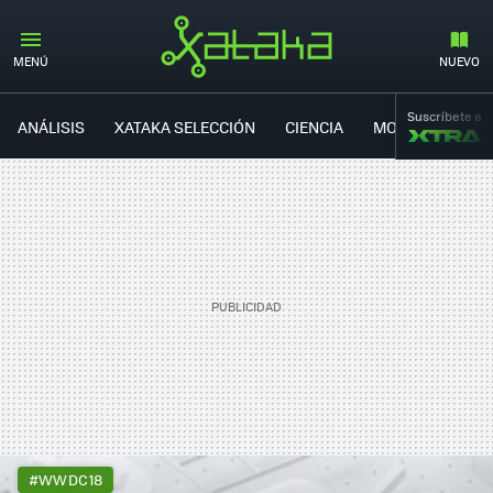
MENÚ
NUEVO
Suscríbete a
ANÁLISIS
XATAKA SELECCIÓN
CIENCIA
MOVILIDAD
#WWDC18