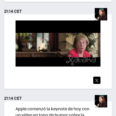
TWI
TEA
21:14 CET
R
TWI
TEA
21:14 CET
R
Apple comenzó la keynote de hoy con
un vídeo en tono de humor sobre la