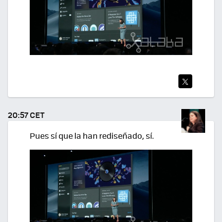
TWI
TEA
20:57 CET
R
Pues sí que la han rediseñado, sí.