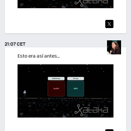
TWI
TEA
21:07 CET
R
Esto era así antes...