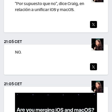
"Por supuesto que no", dice Craig, en
relación a unificar iOS y macOS.
TWI
TEA
21:05 CET
R
NO.
TWI
TEA
21:05 CET
R