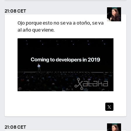
TEA
21:08 CET
R
Ojo porque esto no se va a otoño, se va
al año que viene.
TWI
TEA
21:08 CET