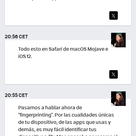
TWI
TEA
20:56 CET
R
Todo esto en Safari de macOS Mojave e
iOS 12.
TWI
TEA
20:55 CET
R
Pasamos a hablar ahora de
"fingerprinting". Por las cualidades únicas
de tu dispositivo, de las apps que usas y
demás, es muy fácil identificar tus