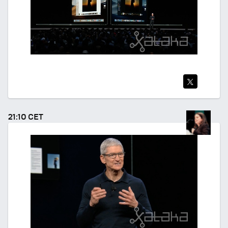
TWI
TEA
21:10 CET
R