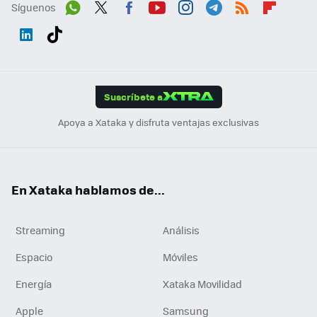
Síguenos
Wh
Twit
Fac
You
Inst
Tele
RSS
Flip
ats
ter
ebo
tub
agr
gra
boa
Link
Tikt
App
ok
e
am
m
rd
edI
ok
Suscríbete a
n
Apoya a Xataka y disfruta ventajas exclusivas
En Xataka hablamos de...
Streaming
Análisis
Espacio
Móviles
Energía
Xataka Movilidad
Apple
Samsung