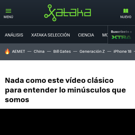
MENÚ
NUEVO
Suscríbete a
ANÁLISIS
XATAKA SELECCIÓN
CIENCIA
MOVILIDAD
HOY SE HABLA DE
AEMET
China
Bill Gates
Generación Z
iPhone 18
Nada como este vídeo clásico
para entender lo minúsculos que
somos