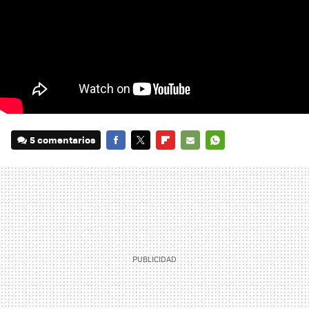
5 comentarios
FACEBOOK
TWITTER
FLIPBOARD
E-
WHATSAPP
MAIL