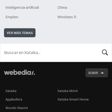
Inteligencia artificial
China
Empleo
Windows 11
VER MÁS TEMAS
BUSCA
SUBIR
Xataka
Xataka Móvil
Applesfera
Xataka Smart Home
Mundo Xiaomi