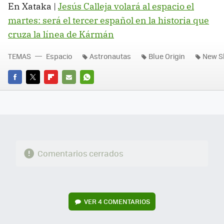
En Xataka |
Jesús Calleja volará al espacio el
martes: será el tercer español en la historia que
cruza la línea de Kármán
TEMAS
Espacio
Astronautas
Blue Origin
New S
FACEBOOK
TWITTER
FLIPBOARD
E-
WHATSAPP
MAIL
Comentarios cerrados
VER
4 COMENTARIOS