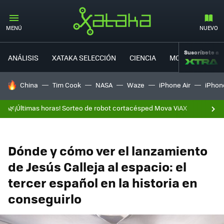
MENÚ
NUEVO
Suscríbete a
ANÁLISIS
XATAKA SELECCIÓN
CIENCIA
MOVILIDAD
HOY SE HABLA DE
China
Tim Cook
NASA
Waze
iPhone Air
iPhone
🌿¡Últimas horas! Sorteo de robot cortacésped Mova ViAX
Dónde y cómo ver el lanzamiento
de Jesús Calleja al espacio: el
tercer español en la historia en
conseguirlo