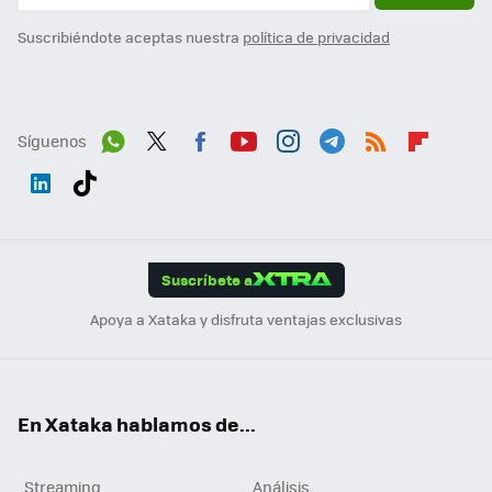
Suscribiéndote aceptas nuestra
política de privacidad
Síguenos
Wh
Twit
Fac
You
Inst
Tele
RSS
Flip
ats
ter
ebo
tub
agr
gra
boa
Link
Tikt
App
ok
e
am
m
rd
edI
ok
Suscríbete a
n
Apoya a Xataka y disfruta ventajas exclusivas
En Xataka hablamos de...
Streaming
Análisis