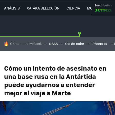
Suscríbete a
ANÁLISIS
XATAKA SELECCIÓN
CIENCIA
MOVILIDAD
HOY SE HABLA DE
China
Tim Cook
NASA
Ola de calor
iPhone 18
Cómo un intento de asesinato en
una base rusa en la Antártida
puede ayudarnos a entender
mejor el viaje a Marte