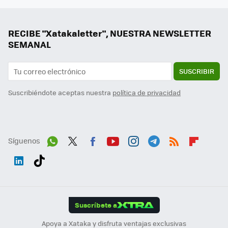
RECIBE "Xatakaletter", NUESTRA NEWSLETTER
SEMANAL
SUSCRIBIR
Suscribiéndote aceptas nuestra
política de privacidad
Síguenos
Wh
Twit
Fac
You
Inst
Tele
RSS
Flip
ats
ter
ebo
tub
agr
gra
boa
Link
Tikt
App
ok
e
am
m
rd
edI
ok
Suscríbete a
n
Apoya a Xataka y disfruta ventajas exclusivas