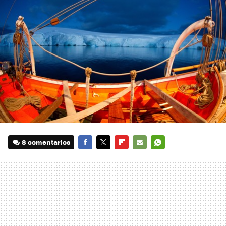
8 comentarios
FACEBOOK
TWITTER
FLIPBOARD
E-
WHATSAPP
MAIL