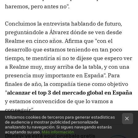
haremos, pero antes no".
Concluimos la entrevista hablando de futuro,
preguntándole a Álvarez dónde se ven desde
Realme en cinco años. Afirma que "con el
desarrollo que estamos teniendo en tan poco
tiempo, te mentiría si no te dijese que espero ver
a Realme muy, muy arriba de la tabla, y con una
presencia muy importante en España". Para
finales de año, la compañía tiene como objetivo
"
alcanzar el top 3 del mercado global en España
y estamos convencidos de que lo vamos a
conseguir".
Utilizamos cookies de terceros para generar estadísticas
de audiencia y mostrar publicidad personalizada
analizando tu navegación. Si sigues navegando estarás
aceptando su uso.
Más información
Disney+ ya está aquí: pruébalo gratis