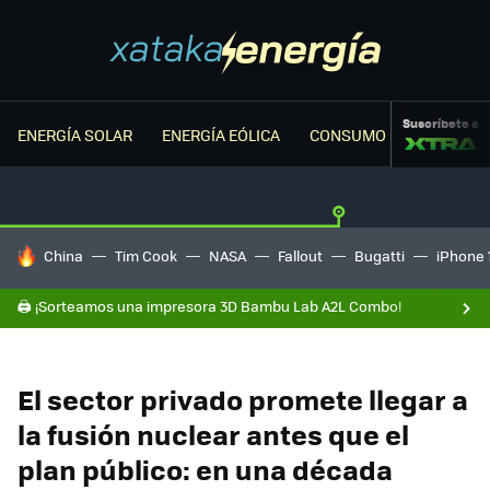
Suscríbete a
ENERGÍA SOLAR
ENERGÍA EÓLICA
CONSUMO ENERGÉTICO
HOY SE HABLA DE
China
Tim Cook
NASA
Fallout
Bugatti
iPhone 
🖨️ ¡Sorteamos una impresora 3D Bambu Lab A2L Combo!
El sector privado promete llegar a
la fusión nuclear antes que el
plan público: en una década