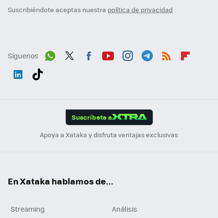
Suscribiéndote aceptas nuestra
política de privacidad
Síguenos
Wh
Twit
Fac
You
Inst
Tele
RSS
Flip
ats
ter
ebo
tub
agr
gra
boa
Link
Tikt
App
ok
e
am
m
rd
edI
ok
Suscríbete a
n
Apoya a Xataka y disfruta ventajas exclusivas
En Xataka hablamos de...
Streaming
Análisis