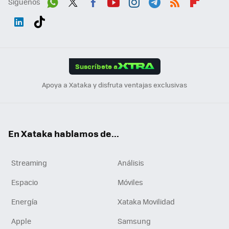
Síguenos
Wh
Twit
Fac
You
Inst
Tele
RSS
Flip
ats
ter
ebo
tub
agr
gra
boa
Link
Tikt
App
ok
e
am
m
rd
edI
ok
Suscríbete a
n
Apoya a Xataka y disfruta ventajas exclusivas
En Xataka hablamos de...
Streaming
Análisis
Espacio
Móviles
Energía
Xataka Movilidad
Apple
Samsung