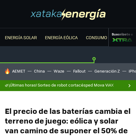
Suscríbete a
ENERGÍA SOLAR
ENERGÍA EÓLICA
CONSUMO ENERGÉTICO
HOY SE HABLA DE
AEMET
China
Waze
Fallout
Generación Z
iPh
🌿¡Últimas horas! Sorteo de robot cortacésped Mova ViAX
El precio de las baterías cambia el
terreno de juego: eólica y solar
van camino de suponer el 50% de