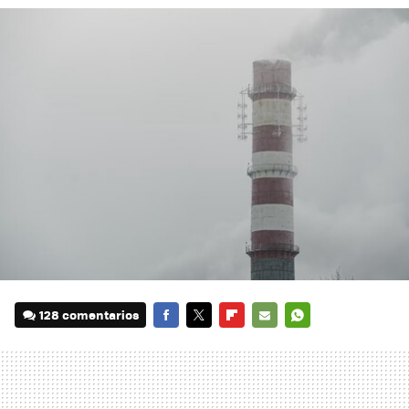
128 comentarios
FACEBOOK
TWITTER
FLIPBOARD
E-
WHATSAPP
MAIL