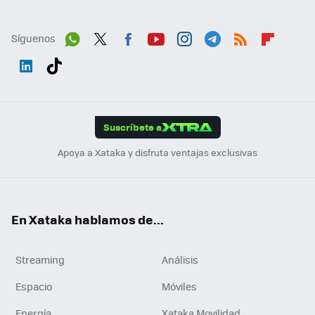
Síguenos
Wh
Twit
Fac
You
Inst
Tele
RSS
Flip
ats
ter
ebo
tub
agr
gra
boa
Link
Tikt
App
ok
e
am
m
rd
edI
ok
Suscríbete a
n
Apoya a Xataka y disfruta ventajas exclusivas
En Xataka hablamos de...
Streaming
Análisis
Espacio
Móviles
Energía
Xataka Movilidad