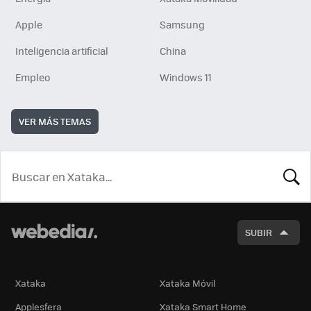
Apple
Samsung
Inteligencia artificial
China
Empleo
Windows 11
VER MÁS TEMAS
BUSCA
SUBIR
Xataka
Xataka Móvil
Applesfera
Xataka Smart Home