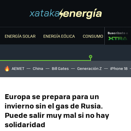
Suscríbete a
ENERGÍA SOLAR
ENERGÍA EÓLICA
CONSUMO ENERGÉTICO
HOY SE HABLA DE
AEMET
China
Bill Gates
Generación Z
iPhone 18
Europa se prepara para un
invierno sin el gas de Rusia.
Puede salir muy mal si no hay
solidaridad