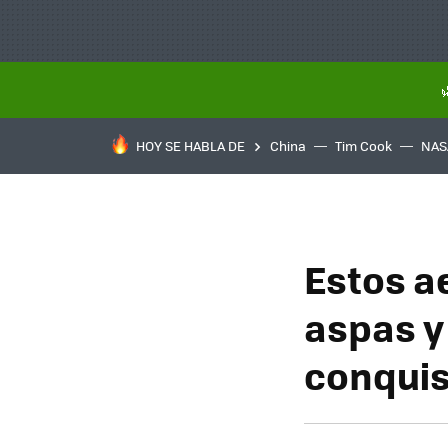
HOY SE HABLA DE
China
Tim Cook
NAS
Estos a
aspas y
conquis