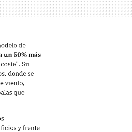
modelo de
a un 50% más
coste”. Su
os, donde se
e viento,
palas que
os
icios y frente