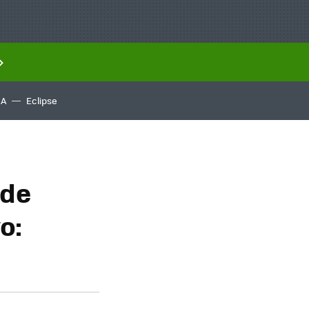
IA
Eclipse
 de
o: