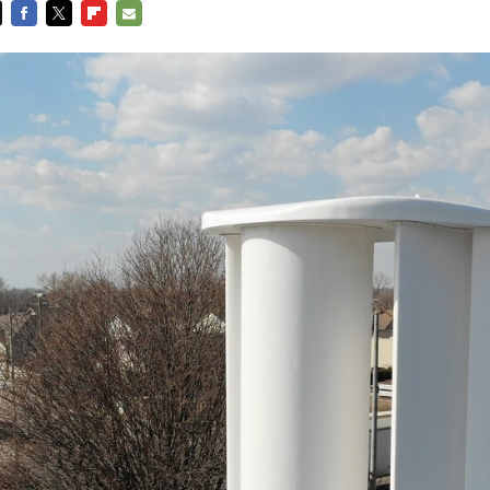
FACEBOOK
TWITTER
FLIPBOARD
E-
MAIL