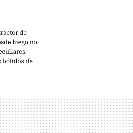
tractor de
esde luego no
eculiares,
s bólidos de