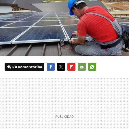
24 comentarios
FACEBOOK
TWITTER
FLIPBOARD
E-
WHATSAPP
MAIL