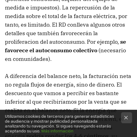
medida e impuestos). La repercusión de la
medida sobre el total de la factura eléctrica, por
tanto, es limitado. El RD conlleva algunos otros
detalles que también favorecerán la
proliferacion del autoconsumo. Por ejemplo,
se
favorece el autoconsumo colectivo
(necesario
en comunidades).
A diferencia del balance neto, la facturación neta
no regula flujos de energía, sino de dinero. El
descuento que vamos a percibir es bastante
inferior al que recibiríamos por la venta que se
realiza en el balance neto. Si la energía que
Utilizamos cookies de terceros para generar estadísticas
consumimos ronda los 13 céntimos el kWh, el
de audiencia y mostrar publicidad personalizada
analizando tu navegación. Si sigues navegando estarás
descuento que recibiremos vertiendo esa
aceptando su uso.
Más información
energía
podría rondar los 4-6 céntimos
, su