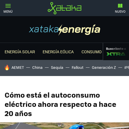
MENÚ
NUEVO
Suscríbete a
ENERGÍA SOLAR
ENERGÍA EÓLICA
CONSUMO ENERGÉTICO
HOY SE HABLA DE
AEMET
China
Sequía
Fallout
Generación Z
iP
Cómo está el autoconsumo
eléctrico ahora respecto a hace
20 años