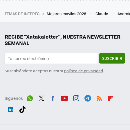
TEMAS DE INTERÉS
Mejores moviles 2026
Claude
Androi
RECIBE "Xatakaletter", NUESTRA NEWSLETTER
SEMANAL
SUSCRIBIR
Suscribiéndote aceptas nuestra
política de privacidad
Síguenos
Wh
Twit
Fac
You
Inst
Tele
RSS
Flip
ats
ter
ebo
tub
agr
gra
boa
Link
Tikt
App
ok
e
am
m
rd
edI
ok