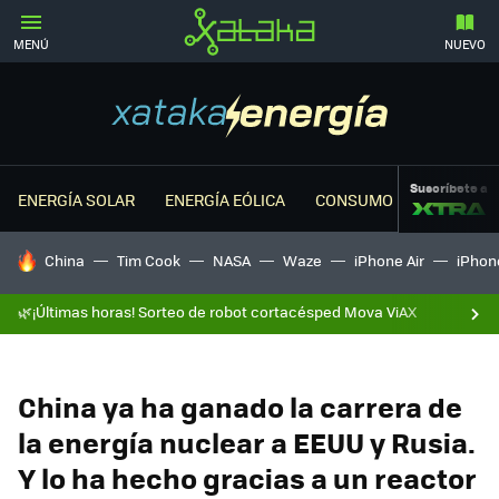
MENÚ
NUEVO
Suscríbete a
ENERGÍA SOLAR
ENERGÍA EÓLICA
CONSUMO ENERGÉTICO
HOY SE HABLA DE
China
Tim Cook
NASA
Waze
iPhone Air
iPhone
🌿¡Últimas horas! Sorteo de robot cortacésped Mova ViAX
China ya ha ganado la carrera de
la energía nuclear a EEUU y Rusia.
Y lo ha hecho gracias a un reactor