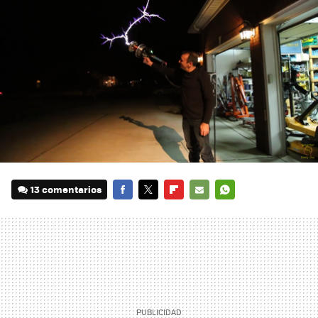
13 comentarios
FACEBOOK
TWITTER
FLIPBOARD
E-
WHATSAPP
MAIL