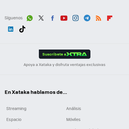
Síguenos
Wh
Twit
Fac
You
Inst
Tele
RSS
Flip
ats
ter
ebo
tub
agr
gra
boa
Link
Tikt
App
ok
e
am
m
rd
edI
ok
Suscríbete a
n
Apoya a Xataka y disfruta ventajas exclusivas
En Xataka hablamos de...
Streaming
Análisis
Espacio
Móviles