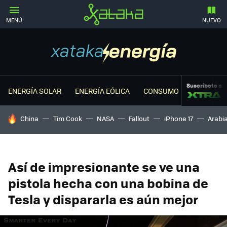
MENÚ
NUEVO
Suscríbete a
ENERGÍA SOLAR
ENERGÍA EÓLICA
CONSUMO ENERGÉTICO
HOY SE HABLA DE
China
Tim Cook
NASA
Fallout
iPhone 17
Arabi
Así de impresionante se ve una
pistola hecha con una bobina de
Tesla y dispararla es aún mejor