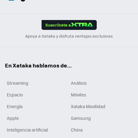
ats
ter
ebo
tub
agr
gra
boa
Link
Tikt
App
ok
e
am
m
rd
edI
ok
Suscríbete a
n
Apoya a Xataka y disfruta ventajas exclusivas
En Xataka hablamos de...
Streaming
Análisis
Espacio
Móviles
Energía
Xataka Movilidad
Apple
Samsung
Inteligencia artificial
China