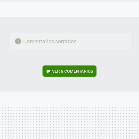
FACEBOOK
TWITTER
FLIPBOARD
E-
WHATSAPP
MAIL
Comentarios cerrados
VER
9 COMENTARIOS