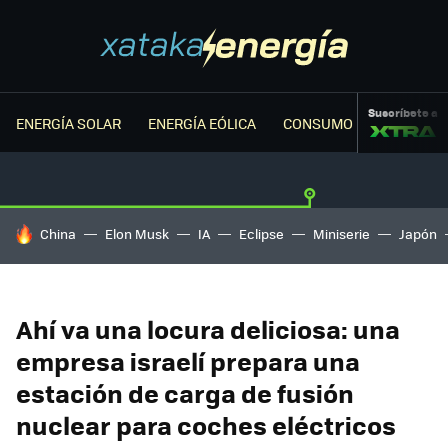
Suscríbete a
ENERGÍA SOLAR
ENERGÍA EÓLICA
CONSUMO ENERGÉTICO
HOY SE HABLA DE
China
Elon Musk
IA
Eclipse
Miniserie
Japón
Ahí va una locura deliciosa: una
empresa israelí prepara una
estación de carga de fusión
nuclear para coches eléctricos