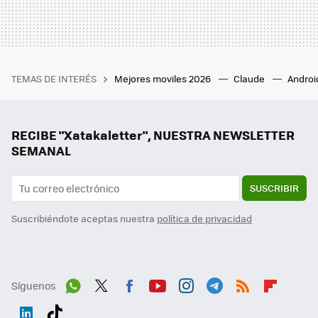
TEMAS DE INTERÉS
Mejores moviles 2026
Claude
Androi
RECIBE "Xatakaletter", NUESTRA NEWSLETTER
SEMANAL
SUSCRIBIR
Suscribiéndote aceptas nuestra
política de privacidad
Síguenos
Wh
Twit
Fac
You
Inst
Tele
RSS
Flip