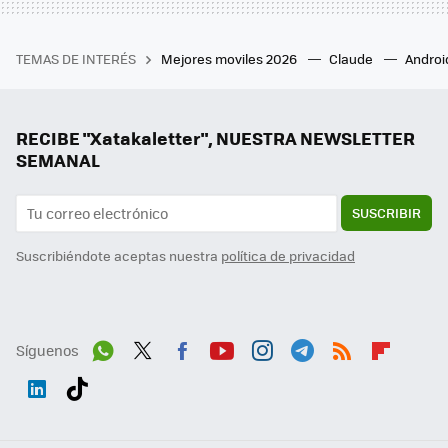
TEMAS DE INTERÉS
Mejores moviles 2026
Claude
Androi
RECIBE "Xatakaletter", NUESTRA NEWSLETTER
SEMANAL
SUSCRIBIR
Suscribiéndote aceptas nuestra
política de privacidad
Síguenos
Wh
Twit
Fac
You
Inst
Tele
RSS
Flip
ats
ter
ebo
tub
agr
gra
boa
Link
Tikt
App
ok
e
am
m
rd