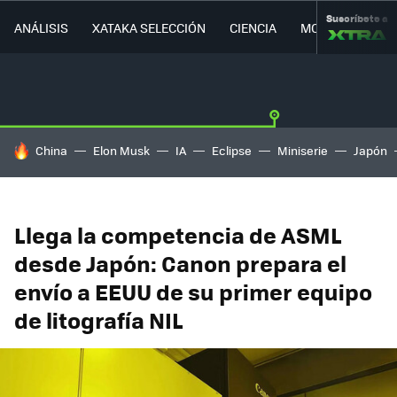
Suscríbete a
ANÁLISIS
XATAKA SELECCIÓN
CIENCIA
MOVILIDAD
HOY SE HABLA DE
China
Elon Musk
IA
Eclipse
Miniserie
Japón
Llega la competencia de ASML
desde Japón: Canon prepara el
envío a EEUU de su primer equipo
de litografía NIL