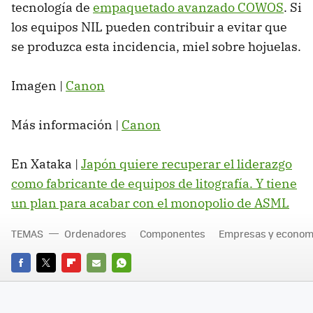
tecnología de
empaquetado avanzado COWOS
. Si
los equipos NIL pueden contribuir a evitar que
se produzca esta incidencia, miel sobre hojuelas.
Imagen |
Canon
Más información |
Canon
En Xataka |
Japón quiere recuperar el liderazgo
como fabricante de equipos de litografía. Y tiene
un plan para acabar con el monopolio de ASML
TEMAS
Ordenadores
Componentes
Empresas y econom
FACEBOOK
TWITTER
FLIPBOARD
E-
WHATSAPP
MAIL