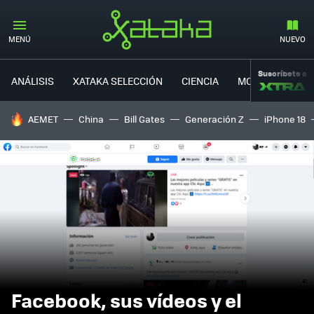
MENÚ
NUEVO
Suscríbete a
ANÁLISIS
XATAKA SELECCIÓN
CIENCIA
MOVILIDAD
HOY SE HABLA DE
AEMET
China
Bill Gates
Generación Z
iPhone 18
Facebook, sus vídeos y el