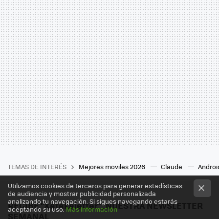
TEMAS DE INTERÉS
Mejores moviles 2026
Claude
Androi
Utilizamos cookies de terceros para generar estadísticas
de audiencia y mostrar publicidad personalizada
analizando tu navegación. Si sigues navegando estarás
RECIBE "Xatakaletter", NUESTRA NEWSLETTER
aceptando su uso.
Más información
SEMANAL