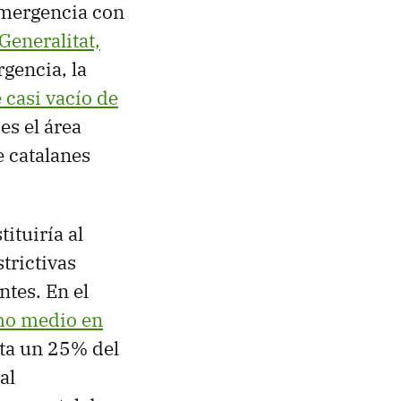
emergencia con
Generalitat,
gencia, la
 casi vacío de
es el área
e catalanes
ituiría al
trictivas
ntes. En el
mo medio en
sta un 25% del
al