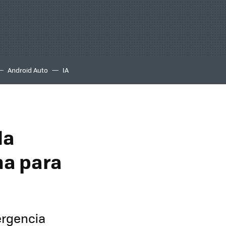
Android Auto
IA
la
cha para
mergencia