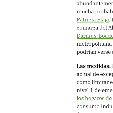
abundantement
mucha probabi
Patrícia Plaja
.
comarca del A
Darnius-Boade
metropolitana 
podrían verse 
Las medidas.
actual de exce
como limitar el
nivel 1 de eme
los hogares de
consumo indust