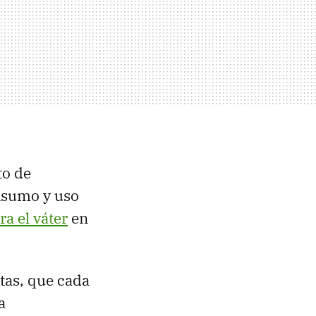
to de
onsumo y uso
a el váter
en
tas, que cada
a