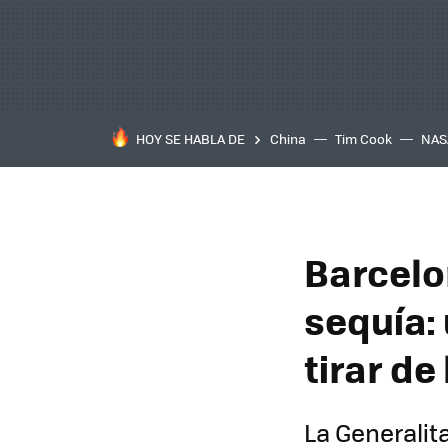
HOY SE HABLA DE
China
Tim Cook
NAS
Barcelo
sequía: 
tirar de
La Generalit