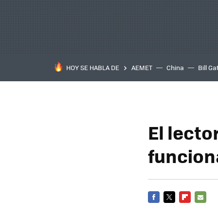
HOY SE HABLA DE
AEMET
China
Bill Ga
El lect
funcion
FACEBOOK
TWITTER
FLIPBOARD
E-