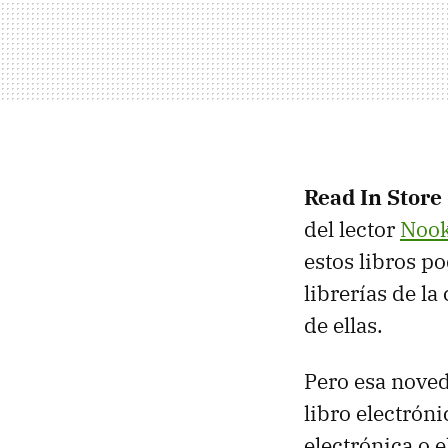
Read In Store
del lector
Noo
estos libros p
librerías de l
de ellas.
Pero esa noved
libro electróni
electrónica o 