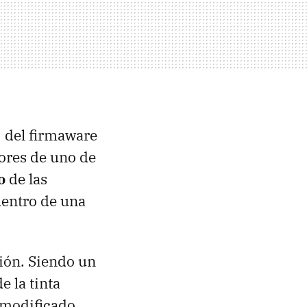
3 del firmaware
dores de uno de
o
de las
dentro de una
ción. Siendo un
e la tinta
 modificado