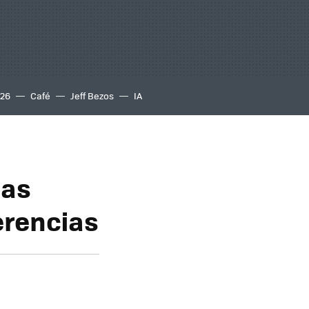
S26
Café
Jeff Bezos
IA
das
erencias