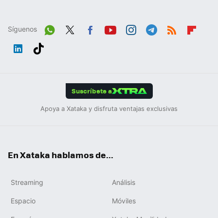
Síguenos
Wh
Twit
Fac
You
Inst
Tele
RSS
Flip
ats
ter
ebo
tub
agr
gra
boa
Link
Tikt
App
ok
e
am
m
rd
edIn
ok
Suscríbete a
Apoya a Xataka y disfruta ventajas exclusivas
En Xataka hablamos de...
Streaming
Análisis
Espacio
Móviles