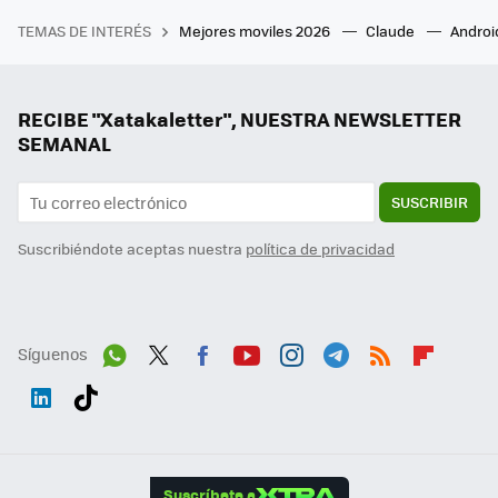
TEMAS DE INTERÉS
Mejores moviles 2026
Claude
Androi
RECIBE "Xatakaletter", NUESTRA NEWSLETTER
SEMANAL
SUSCRIBIR
Suscribiéndote aceptas nuestra
política de privacidad
Síguenos
Wh
Twit
Fac
You
Inst
Tele
RSS
Flip
ats
ter
ebo
tub
agr
gra
boa
Link
Tikt
App
ok
e
am
m
rd
edI
ok
Suscríbete a