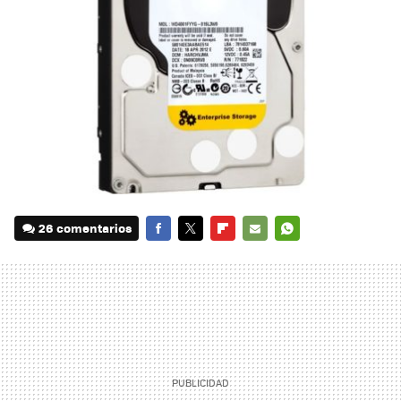
26 comentarios
FACEBOOK
TWITTER
FLIPBOARD
E-
WHATSAPP
MAIL