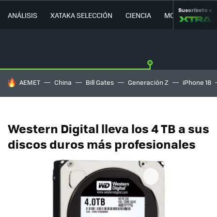
Suscríbete a
ANÁLISIS
XATAKA SELECCIÓN
CIENCIA
MOVILIDAD
HOY SE HABLA DE
AEMET
China
Bill Gates
Generación Z
iPhone 18
Western Digital lleva los 4 TB a sus
discos duros más profesionales