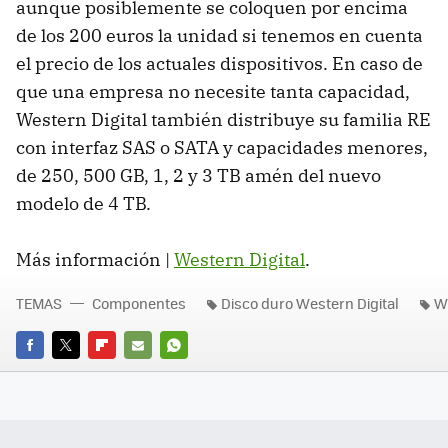
aunque posiblemente se coloquen por encima
de los 200 euros la unidad si tenemos en cuenta
el precio de los actuales dispositivos. En caso de
que una empresa no necesite tanta capacidad,
Western Digital también distribuye su familia RE
con interfaz
SAS
o
SATA
y capacidades menores,
de 250, 500 GB, 1, 2 y 3 TB amén del nuevo
modelo de 4 TB.
Más información |
Western Digital
.
TEMAS
Componentes
Disco duro Western Digital
We
FACEBOOK
TWITTER
FLIPBOARD
E-
WHATSAPP
MAIL