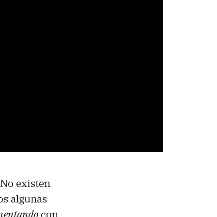
No existen
os algunas
mentando
con