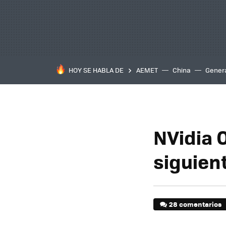
HOY SE HABLA DE
AEMET
China
Gener
NVidia 
siguien
28 comentarios