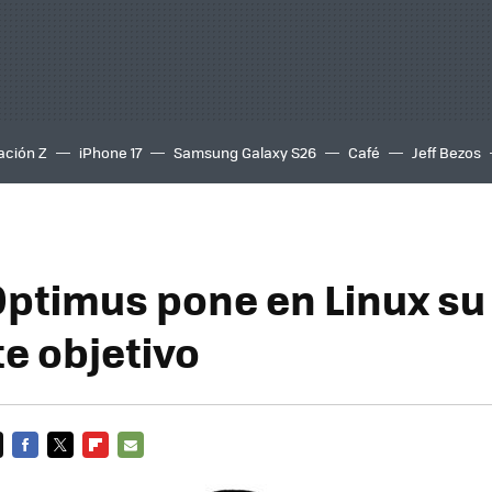
ación Z
iPhone 17
Samsung Galaxy S26
Café
Jeff Bezos
Optimus pone en Linux su
te objetivo
FACEBOOK
TWITTER
FLIPBOARD
E-