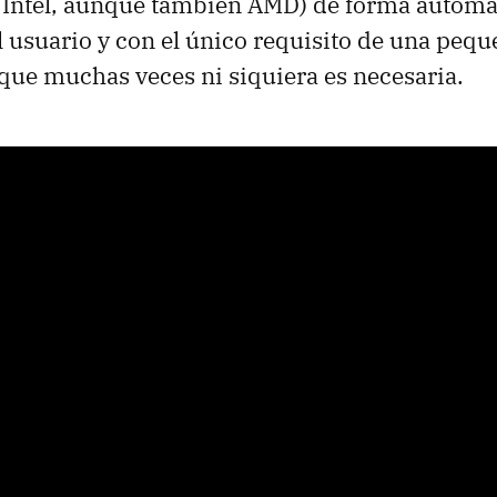
 Intel, aunque también
AMD
) de forma automá
l usuario y con el único requisito de una peq
que muchas veces ni siquiera es necesaria.