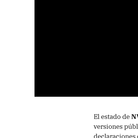
El estado de
N
versiones públ
declaraciones 