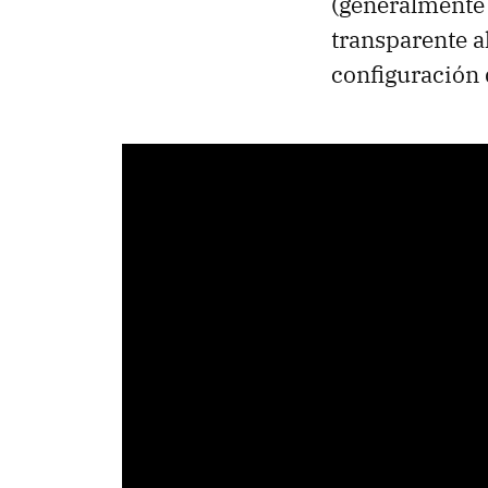
(generalmente
transparente a
configuración 