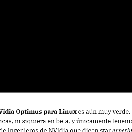
Vidia Optimus para Linux
es aún muy verde. 
icas, ni siquiera en beta, y únicamente tenem
de ingenieros de NVidia que dicen star
experi