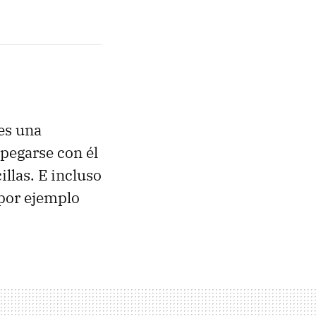
es una
 pegarse con él
llas. E incluso
por ejemplo