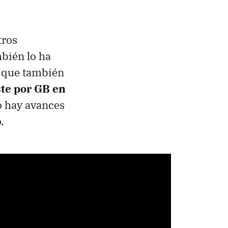
tros
bién lo ha
o que también
ste por GB en
o hay avances
.