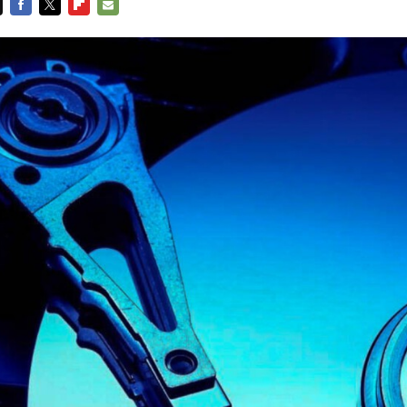
FACEBOOK
TWITTER
FLIPBOARD
E-
MAIL