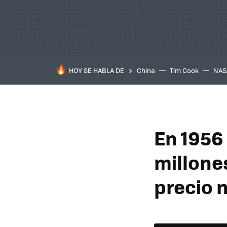
HOY SE HABLA DE
China
Tim Cook
NAS
En 1956 
millone
precio n