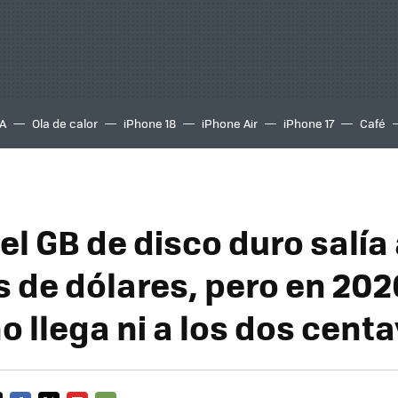
A
Ola de calor
iPhone 18
iPhone Air
iPhone 17
Café
el GB de disco duro salía 
s de dólares, pero en 202
o llega ni a los dos cent