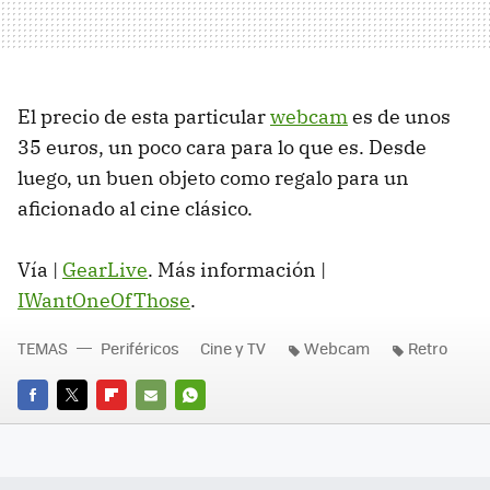
El precio de esta particular
webcam
es de unos
35 euros, un poco cara para lo que es. Desde
luego, un buen objeto como regalo para un
aficionado al cine clásico.
Vía |
GearLive
. Más información |
IWantOneOfThose
.
TEMAS
Periféricos
Cine y TV
Webcam
Retro
FACEBOOK
TWITTER
FLIPBOARD
E-
WHATSAPP
MAIL