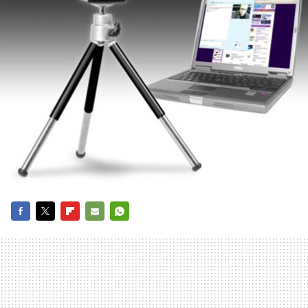
FACEBOOK
TWITTER
FLIPBOARD
E-
WHATSAPP
MAIL