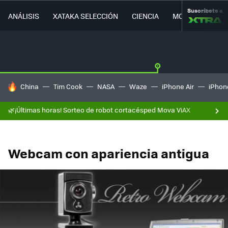
Suscríbete a
ANÁLISIS
XATAKA SELECCIÓN
CIENCIA
MOVILIDAD
HOY SE HABLA DE
China
Tim Cook
NASA
Waze
iPhone Air
iPhone
🌿¡Últimas horas! Sorteo de robot cortacésped Mova ViAX
Webcam con apariencia antigua