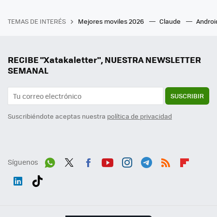
TEMAS DE INTERÉS
Mejores moviles 2026
Claude
Androi
RECIBE "Xatakaletter", NUESTRA NEWSLETTER
SEMANAL
SUSCRIBIR
Suscribiéndote aceptas nuestra
política de privacidad
Síguenos
Wh
Twit
Fac
You
Inst
Tele
RSS
Flip
ats
ter
ebo
tub
agr
gra
boa
Link
Tikt
App
ok
e
am
m
rd
edI
ok