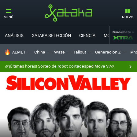
MENÚ
NUEVO
Suscríbete a
ANÁLISIS
XATAKA SELECCIÓN
CIENCIA
MOVILIDAD
HOY SE HABLA DE
AEMET
China
Waze
Fallout
Generación Z
iPh
🌿¡Últimas horas! Sorteo de robot cortacésped Mova ViAX