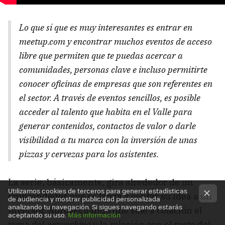
Lo que sí que es muy interesantes es entrar en
meetup.com y encontrar muchos eventos de acceso
libre que permiten que te puedas acercar a
comunidades, personas clave e incluso permitirte
conocer oficinas de empresas que son referentes en
el sector. A través de eventos sencillos, es posible
acceder al talento que habita en el Valle para
generar contenidos, contactos de valor o darle
visibilidad a tu marca con la inversión de unas
pizzas y cervezas para los asistentes.
La serie, básicamente, gira alrededor de un
Utilizamos cookies de terceros para generar estadísticas
emprendedor que se lanza a contar su idea a un
de audiencia y mostrar publicidad personalizada
analizando tu navegación. Si sigues navegando estarás
inversor. Aprovechando que sale a colación el
aceptando su uso.
Más información
tema del
networking
y la relación con el resto del