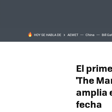
HOY SE HABLA DE
AEMET
China
Bill Ga
El prime
'The Ma
amplia e
fecha