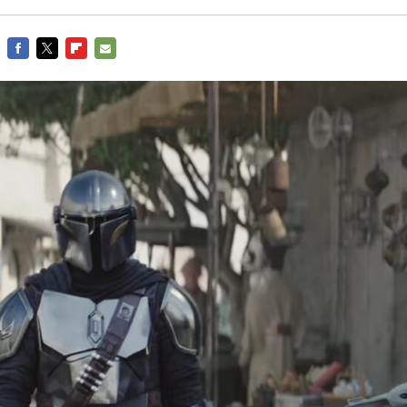
FACEBOOK
TWITTER
FLIPBOARD
E-
MAIL