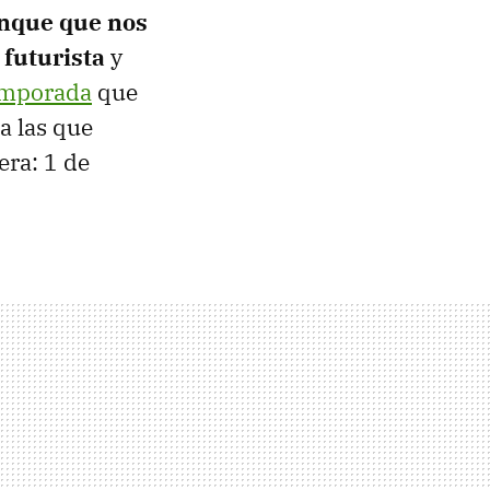
anque que nos
 futurista
y
emporada
que
a las que
era: 1 de