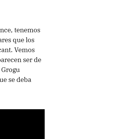
ance, tenemos
ares que los
scant. Vemos
parecen ser de
a Grogu
que se deba