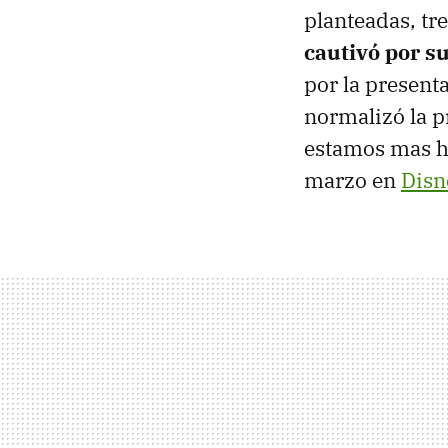
planteadas, tr
cautivó por s
por la present
normalizó la p
estamos mas ha
marzo en
Disn