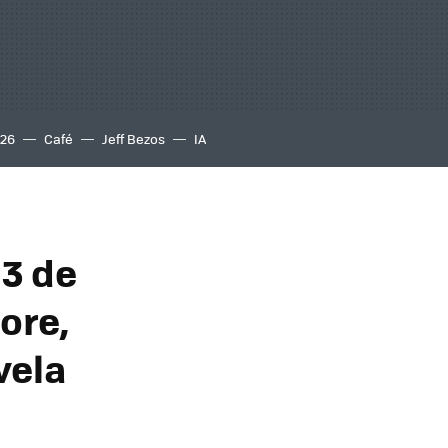
S26
Café
Jeff Bezos
IA
 3 de
ore,
vela