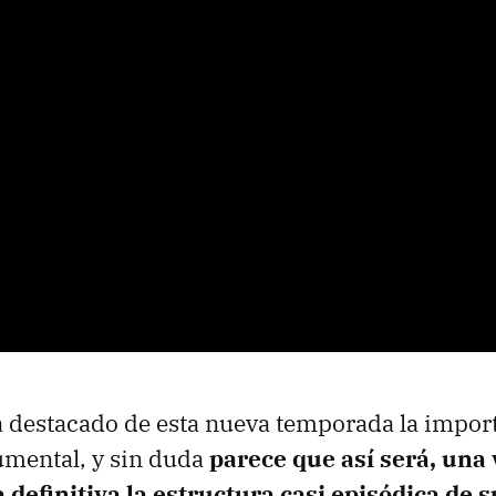
 destacado de esta nueva temporada la impor
umental, y sin duda
parece que así será, una
 definitiva la estructura casi episódica de 