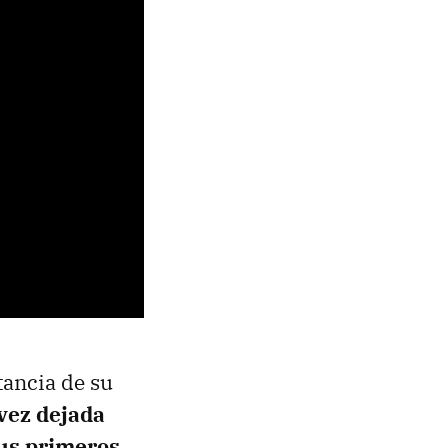
tancia de su
 vez dejada
sus primeros